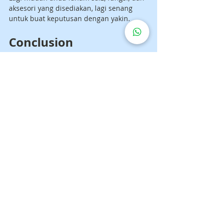
aksesori yang disediakan, lagi senang 
untuk buat keputusan dengan yakin.
Conclusion
Kalau anda sedang mencari 
sewa katil 
hospital untuk bayi dan kanak-kanak
, 
pilihan terbaik biasanya ialah katil yang 
sesuai dari segi saiz, selamat digunakan, 
dan datang daripada pembekal yang 
boleh dipercayai.
Untuk keluarga di Malaysia, menyewa 
selalunya lebih praktikal bila penjagaan 
hanya diperlukan untuk tempoh tertentu. 
Ia bantu jimat kos awal, mudahkan 
pengurusan, dan beri fleksibiliti yang 
lebih baik.
Akhirnya, keputusan yang baik bukan 
sekadar pilih katil yang nampak lengkap 
— tetapi pilih katil yang benar-benar 
sesuai untuk keadaan anak dan 