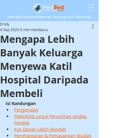
Sewa Katil Hospital Termurah · Hubungi Kami Sekarang!
Emily
4 Sep 2025
3 min membaca
Mengapa Lebih
Banyak Keluarga
Menyewa Katil
Hospital Daripada
Membeli
Isi Kandungan
Pengenalan
Fleksibiliti untuk Pemulihan Jangka 
Pendek
Kos Depan Lebih Rendah
Penghantaran & Pemasangan Mudah