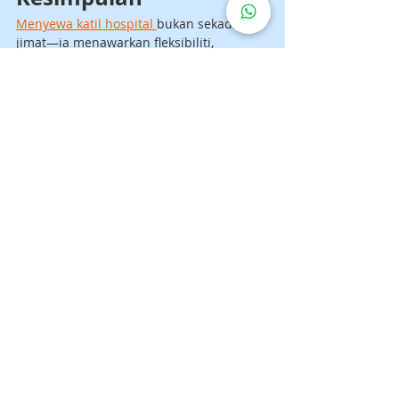
Menyewa katil hospital 
bukan sekadar 
jimat—ia menawarkan fleksibiliti, 
kemudahan, dan ketenangan jiwa. Bagi 
keluarga di Malaysia, ia cara bijak untuk 
memberi keselesaan dan keselamatan 
tanpa beban jangka panjang. Sama ada 
untuk pemulihan jangka pendek atau 
sokongan berpanjangan, sewaan 
memudahkan kehidupan penjagaan di 
rumah.
Soalan Lazim (FAQ)
Adakah menyewa lebih 
murah daripada 
membeli?
Ya. Sewa jauh lebih rendah dari 
segi kos depan dan ideal untuk 
penggunaan sementara.