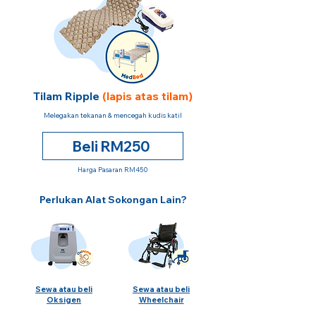
Tilam Ripple
(lapis atas tilam)
Melegakan tekanan & mencegah kudis katil
Beli RM250
Harga Pasaran RM450
Perlukan Alat Sokongan Lain?
Sewa atau beli
Sewa atau beli
Oksigen
Wheelchair