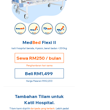
Med
Bed
Flexi II
katil hospital beroda, 4 posisi, berat badan <200kg
Sewa RM250 / bulan
Penghantaran hari sama
Beli RM1,499
Harga Pasaran RM2,200
Tambahan Tilam untuk
Katil Hospital.
Tilam kami dipilih
daripada yang terbaik
. Lebih padat