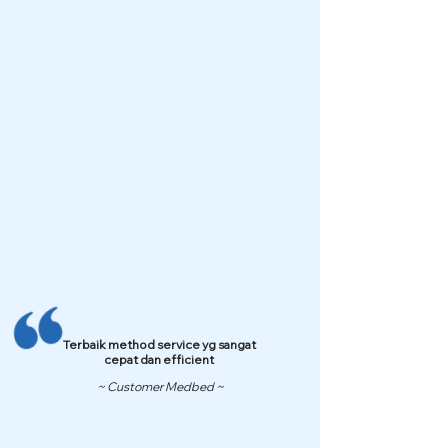
Terbaik method service yg sangat
cepat dan efficient
~ Customer Medbed ~