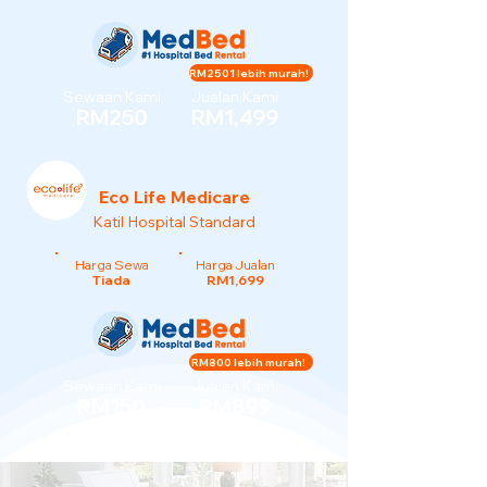
RM2501 lebih murah!
Sewaan Kami
Jualan Kami
RM250
RM1,499
Eco Life Medicare
Katil Hospital Standard
Harga Sewa
Harga Jualan
Tiada
RM1,699
RM800 lebih murah!
Sewaan Kami
Jualan Kami
RM150
RM899