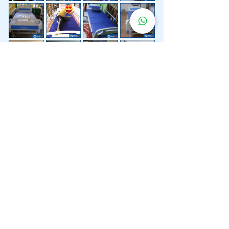
Lebih 200 Lokasi
Penghantaran
Katil Hospital
Kami.
Kami juga menyediakan penghantaran pantas katil
hospital ke lokasi untuk anda.
Kuala Lumpur
Mont Kiara
Pudu
Segambut
Sentul
Setapak
Setiawangsa