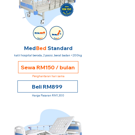
Med
Bed
Standard
katil hospital beroda, 2 posisi, berat badan <200kg
Sewa RM150 / bulan
Penghantaran hari sama
Beli RM899
Harga Pasaran RM1,300