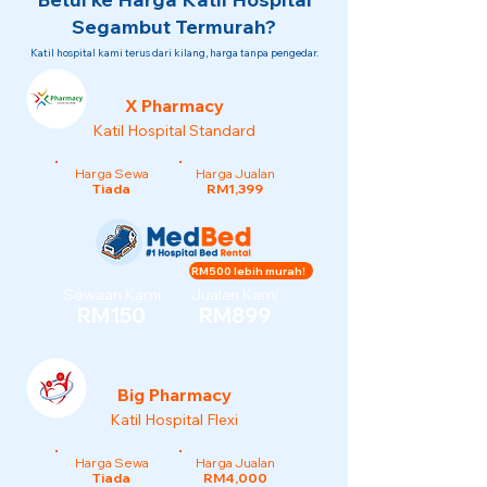
Segambut Termurah?
Katil hospital kami terus dari kilang, harga tanpa pengedar.
X Pharmacy
Katil Hospital Standard
Harga Sewa
Harga Jualan
Tiada
RM1,399
RM500 lebih murah!
Sewaan Kami
Jualan Kami
RM150
RM899
Big Pharmacy
Katil Hospital Flexi
Harga Sewa
Harga Jualan
Tiada
RM4,000