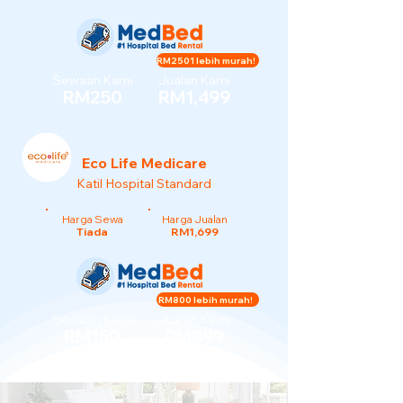
RM2501 lebih murah!
Sewaan Kami
Jualan Kami
RM250
RM1,499
Eco Life Medicare
Katil Hospital Standard
Harga Sewa
Harga Jualan
Tiada
RM1,699
RM800 lebih murah!
Sewaan Kami
Jualan Kami
RM150
RM899