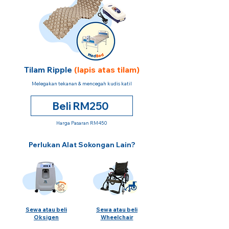
Tilam Ripple
(lapis atas tilam)
Melegakan tekanan & mencegah kudis katil
Beli RM250
Harga Pasaran RM450
Perlukan Alat Sokongan Lain?
Sewa atau beli
Sewa atau beli
Oksigen
Wheelchair