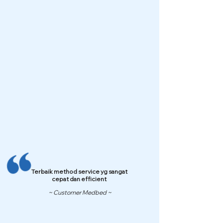
Terbaik method service yg sangat
cepat dan efficient
~ Customer Medbed ~