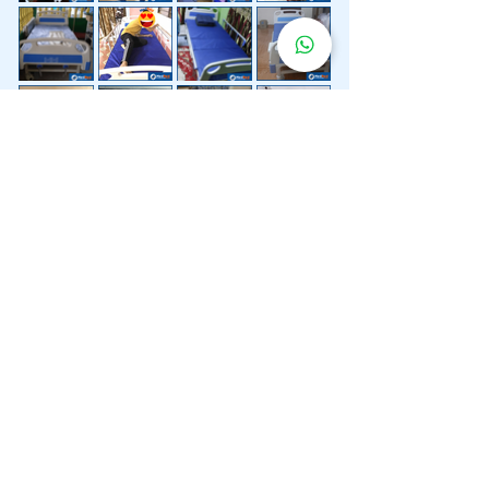
Lebih 200 Lokasi
Penghantaran
Katil Hospital
Kami.
Kami juga menyediakan penghantaran pantas katil
hospital ke lokasi untuk anda.
Kuala Lumpur
Mont Kiara
Pudu
Segambut
Sentul
Setapak
Setiawangsa