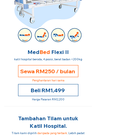
Med
Bed
Flexi II
katil hospital beroda, 4 posisi, berat badan <200kg
Sewa RM250 / bulan
Penghantaran hari sama
Beli RM1,499
Harga Pasaran RM2,200
Tambahan Tilam untuk
Katil Hospital.
Tilam kami dipilih
daripada yang terbaik
. Lebih padat