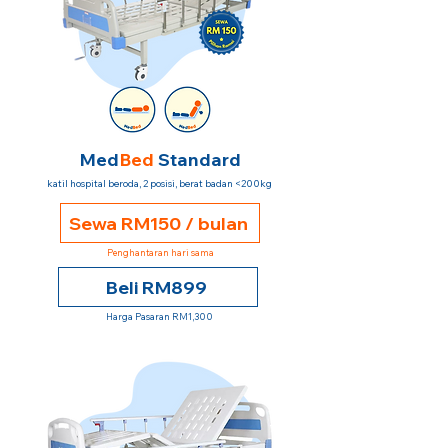
Med
Bed
Standard
katil hospital beroda, 2 posisi, berat badan <200kg
Sewa RM150 / bulan
Penghantaran hari sama
Beli RM899
Harga Pasaran RM1,300