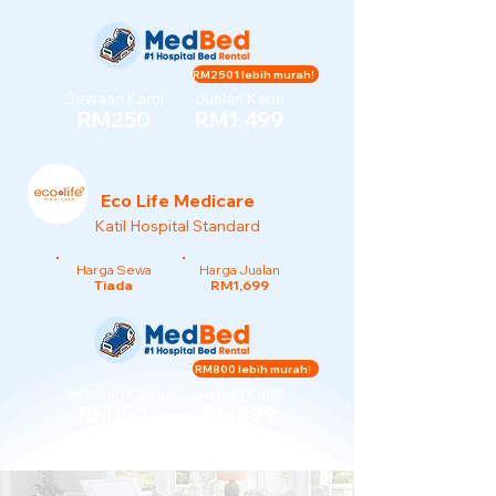
RM2501 lebih murah!
Sewaan Kami
Jualan Kami
RM250
RM1,499
Eco Life Medicare
Katil Hospital Standard
Harga Sewa
Harga Jualan
Tiada
RM1,699
RM800 lebih murah!
Sewaan Kami
Jualan Kami
RM150
RM899