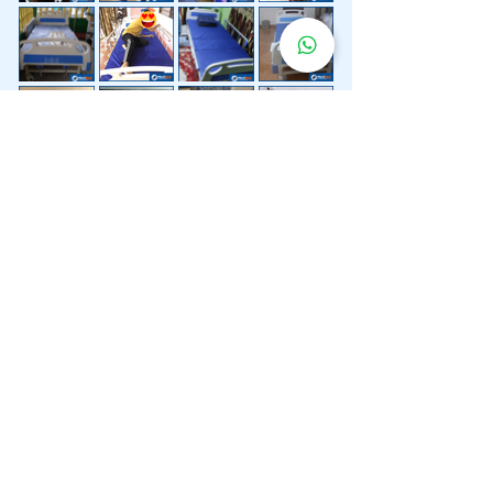
Lebih 200 Lokasi
Penghantaran
Katil Hospital
Kami.
Kami juga menyediakan penghantaran pantas katil
hospital ke lokasi untuk anda.
Kuala Lumpur
Mont Kiara
Pudu
Segambut
Sentul
Setapak
Setiawangsa