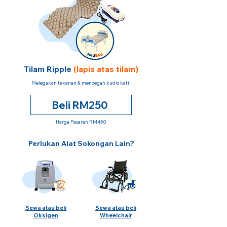
Tilam Ripple
(lapis atas tilam)
Melegakan tekanan & mencegah kudis katil
Beli RM250
Harga Pasaran RM450
Perlukan Alat Sokongan Lain?
Sewa atau beli
Sewa atau beli
Oksigen
Wheelchair