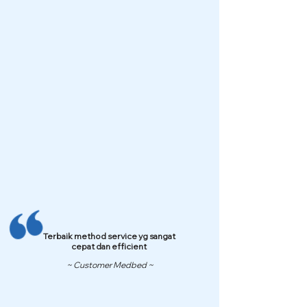
Terbaik method service yg sangat
cepat dan efficient
~ Customer Medbed ~