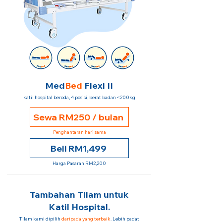
Med
Bed
Flexi II
katil hospital beroda, 4 posisi, berat badan <200kg
Sewa RM250 / bulan
Penghantaran hari sama
Beli RM1,499
Harga Pasaran RM2,200
Tambahan Tilam untuk
Katil Hospital.
Tilam kami dipilih
daripada yang terbaik
. Lebih padat