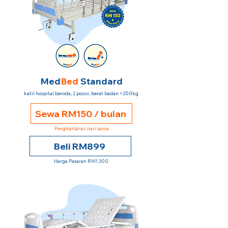
Med
Bed
Standard
katil hospital beroda, 2 posisi, berat badan <200kg
Sewa RM150 / bulan
Penghantaran hari sama
Beli RM899
Harga Pasaran RM1,300