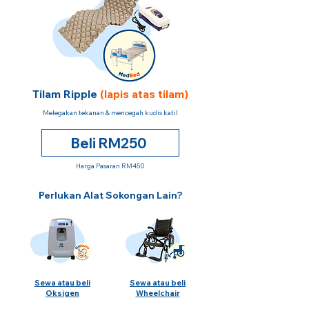
Tilam Ripple
(lapis atas tilam)
Melegakan tekanan & mencegah kudis katil
Beli RM250
Harga Pasaran RM450
Perlukan Alat Sokongan Lain?
Sewa atau beli
Sewa atau beli
Oksigen
Wheelchair