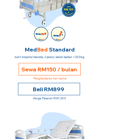
Med
Bed
Standard
katil hospital beroda, 2 posisi, berat badan <200kg
Sewa RM150 / bulan
Penghantaran hari sama
Beli RM899
Harga Pasaran RM1,300