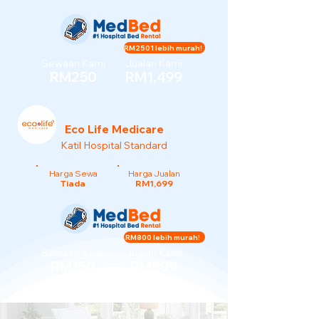
RM2501 lebih murah!
Sewaan Kami
Jualan Kami
RM250
RM1,499
Eco Life Medicare
Katil Hospital Standard
Harga Sewa
Harga Jualan
Tiada
RM1,699
RM800 lebih murah!
Sewaan Kami
Jualan Kami
RM150
RM899