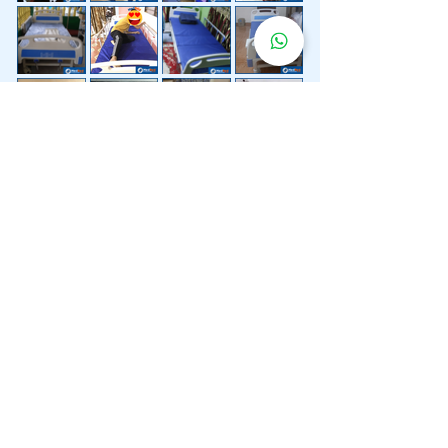
Lebih 200 Lokasi
Penghantaran
Katil Hospital
Kami.
Kami juga menyediakan penghantaran pantas katil
hospital ke lokasi untuk anda.
Kuala Lumpur
Mont Kiara
Pudu
Segambut
Sentul
Setapak
Setiawangsa