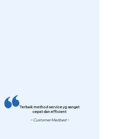
Terbaik method service yg sangat
cepat dan efficient
~ Customer Medbed ~