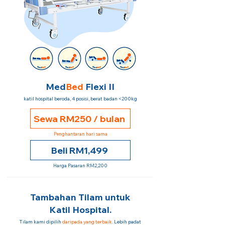
Med
Bed
Flexi II
katil hospital beroda, 4 posisi, berat badan <200kg
Sewa RM250 / bulan
Penghantaran hari sama
Beli RM1,499
Harga Pasaran RM2,200
Tambahan Tilam untuk
Katil Hospital.
Tilam kami dipilih
daripada yang terbaik
. Lebih padat