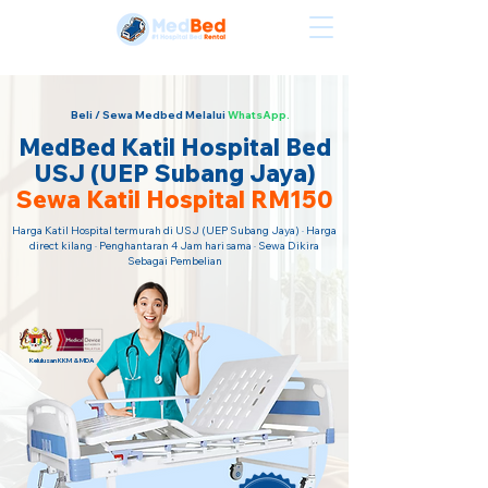
Sewa Katil Hospital Termurah · Hubungi Kami Sekarang!
Beli / Sewa Medbed Melalui
WhatsApp.
MedBed Katil Hospital Bed
USJ (UEP Subang Jaya)
Sewa Katil Hospital RM150
Harga Katil Hospital termurah di USJ (UEP Subang Jaya) · Harga
direct kilang · Penghantaran 4 Jam hari sama · Sewa Dikira
Sebagai Pembelian
Kelulusan KKM & MDA