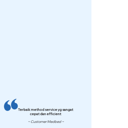
Terbaik method service yg sangat
cepat dan efficient
~ Customer Medbed ~