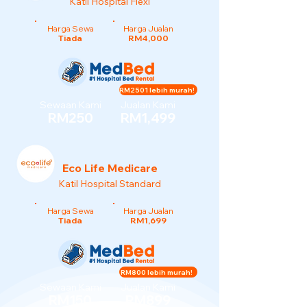
Katil Hospital Flexi
Harga Sewa
Harga Jualan
Tiada
RM4,000
RM2501 lebih murah!
Sewaan Kami
Jualan Kami
RM250
RM1,499
Eco Life Medicare
Katil Hospital Standard
Harga Sewa
Harga Jualan
Tiada
RM1,699
RM800 lebih murah!
Sewaan Kami
Jualan Kami
RM150
RM899