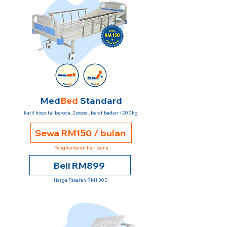
Med
Bed
Standard
katil hospital beroda, 2 posisi, berat badan <200kg
Sewa RM150 / bulan
Penghantaran hari sama
Beli RM899
Harga Pasaran RM1,300