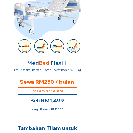
Med
Bed
Flexi II
katil hospital beroda, 4 posisi, berat badan <200kg
Sewa RM250 / bulan
Penghantaran hari sama
Beli RM1,499
Harga Pasaran RM2,200
Tambahan Tilam untuk