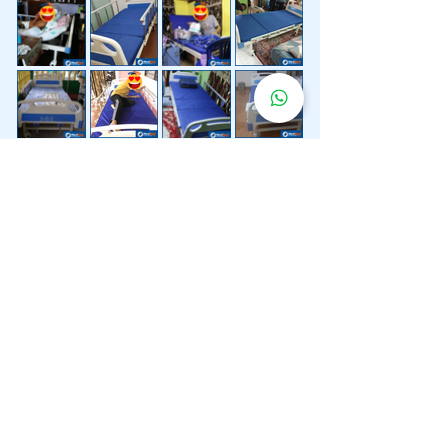
Lebih 200 Lokasi
Penghantaran
Katil Hospital
Kami.
Kami juga menyediakan penghantaran pantas katil
hospital ke lokasi untuk anda.
Kuala Lumpur