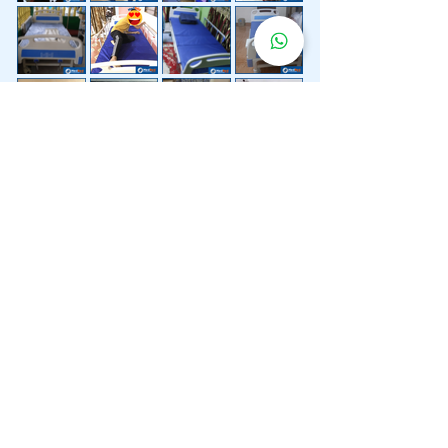
Lebih 200 Lokasi
Penghantaran
Katil Hospital
Kami.
Kami juga menyediakan penghantaran pantas katil
hospital ke lokasi untuk anda.
Kuala Lumpur
Mont Kiara
Pudu
Segambut
Sentul
Setapak
Setiawangsa