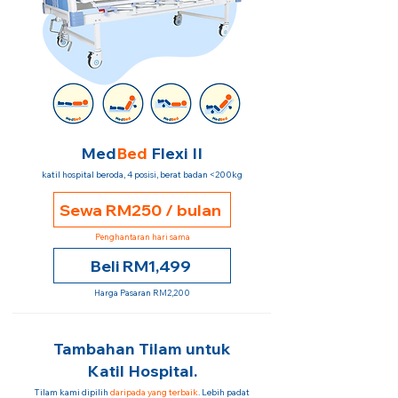
Med
Bed
Flexi II
katil hospital beroda, 4 posisi, berat badan <200kg
Sewa RM250 / bulan
Penghantaran hari sama
Beli RM1,499
Harga Pasaran RM2,200
Tambahan Tilam untuk
Katil Hospital.
Tilam kami dipilih
daripada yang terbaik
. Lebih padat