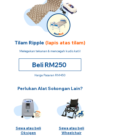
Tilam Ripple
(lapis atas tilam)
Melegakan tekanan & mencegah kudis katil
Beli RM250
Harga Pasaran RM450
Perlukan Alat Sokongan Lain?
Sewa atau beli
Sewa atau beli
Oksigen
Wheelchair