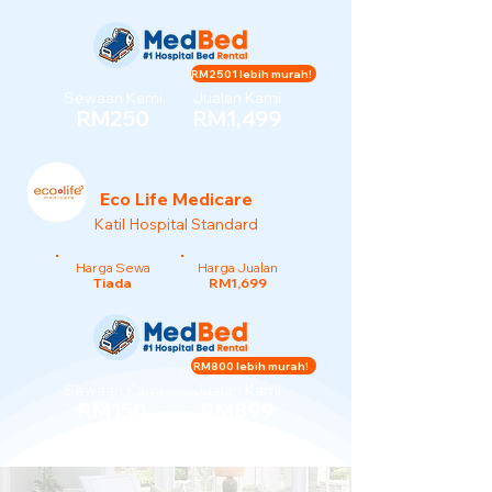
RM2501 lebih murah!
Sewaan Kami
Jualan Kami
RM250
RM1,499
Eco Life Medicare
Katil Hospital Standard
Harga Sewa
Harga Jualan
Tiada
RM1,699
RM800 lebih murah!
Sewaan Kami
Jualan Kami
RM150
RM899