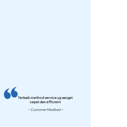
Terbaik method service yg sangat
cepat dan efficient
~ Customer Medbed ~