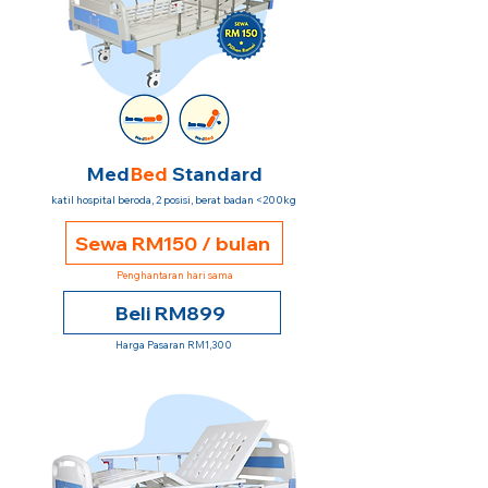
Med
Bed
Standard
katil hospital beroda, 2 posisi, berat badan <200kg
Sewa RM150 / bulan
Penghantaran hari sama
Beli RM899
Harga Pasaran RM1,300