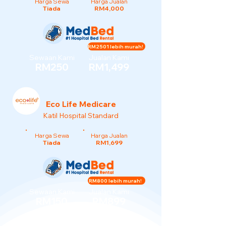
Harga Sewa
Harga Jualan
Tiada
RM4,000
RM2501 lebih murah!
Sewaan Kami
Jualan Kami
RM250
RM1,499
Eco Life Medicare
Katil Hospital Standard
Harga Sewa
Harga Jualan
Tiada
RM1,699
RM800 lebih murah!
Sewaan Kami
Jualan Kami
RM150
RM899