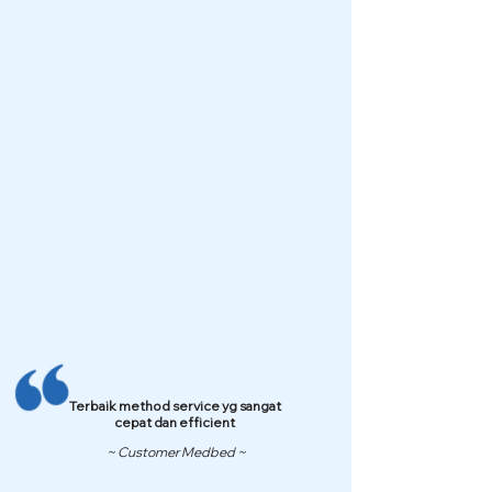
Terbaik method service yg sangat
cepat dan efficient
~ Customer Medbed ~