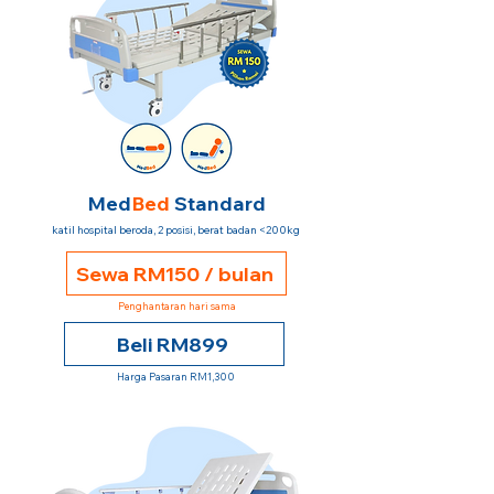
Med
Bed
Standard
katil hospital beroda, 2 posisi, berat badan <200kg
Sewa RM150 / bulan
Penghantaran hari sama
Beli RM899
Harga Pasaran RM1,300