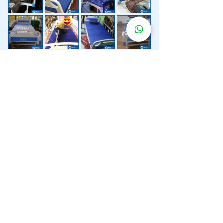
Lebih 200 Lokasi
Penghantaran
Katil Hospital
Kami.
Kami juga menyediakan penghantaran pantas katil
hospital ke lokasi untuk anda.
Kuala Lumpur
Mont Kiara
Pudu
Segambut
Sentul