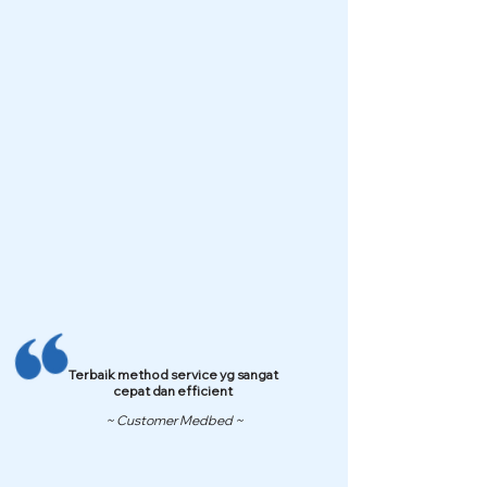
Terbaik method service yg sangat
cepat dan efficient
~ Customer Medbed ~