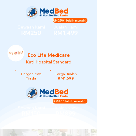
RM2501 lebih murah!
Sewaan Kami
Jualan Kami
RM250
RM1,499
Eco Life Medicare
Katil Hospital Standard
Harga Sewa
Harga Jualan
Tiada
RM1,699
RM800 lebih murah!
Sewaan Kami
Jualan Kami
RM150
RM899