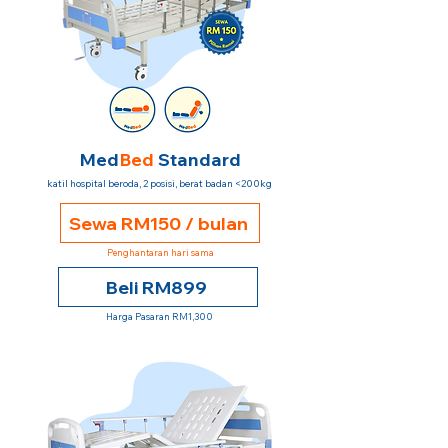
Med
Bed
Standard
katil hospital beroda, 2 posisi, berat badan <200kg
Sewa RM150 / bulan
Penghantaran hari sama
Beli RM899
Harga Pasaran RM1,300