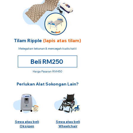
Tilam Ripple
(lapis atas tilam)
Melegakan tekanan & mencegah kudis katil
Beli RM250
Harga Pasaran RM450
Perlukan Alat Sokongan Lain?
Sewa atau beli
Sewa atau beli
Oksigen
Wheelchair