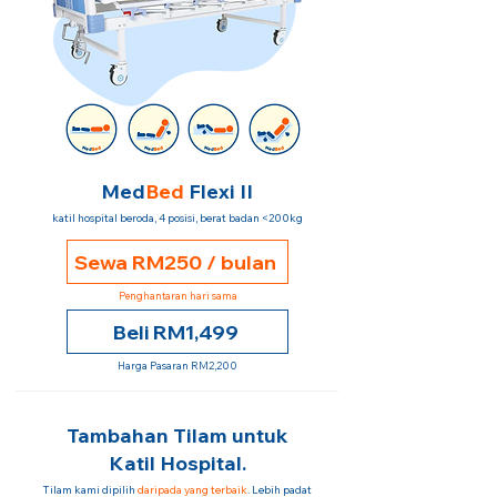
Med
Bed
Flexi II
katil hospital beroda, 4 posisi, berat badan <200kg
Sewa RM250 / bulan
Penghantaran hari sama
Beli RM1,499
Harga Pasaran RM2,200
Tambahan Tilam untuk
Katil Hospital.
Tilam kami dipilih
daripada yang terbaik
. Lebih padat