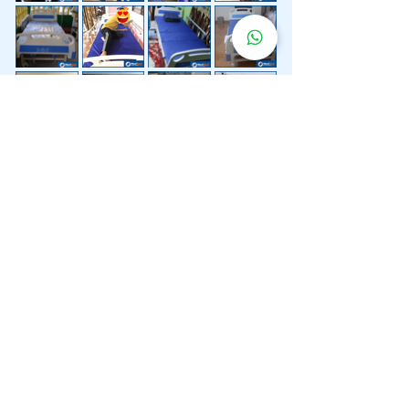
Lebih 200 Lokasi
Penghantaran
Katil Hospital
Kami.
Kami juga menyediakan penghantaran pantas katil
hospital ke lokasi untuk anda.
Kuala Lumpur
Mont Kiara
Pudu
Segambut
Sentul
Setapak
Setiawangsa