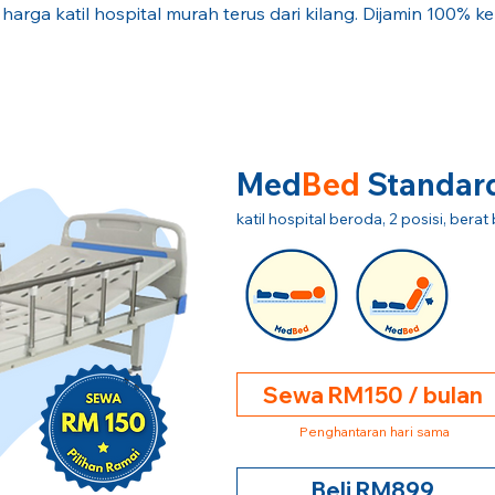
 harga katil hospital murah terus dari kilang. Dijamin 100% k
Med
Bed
Standar
katil hospital beroda, 2 posisi, ber
Sewa RM150 / bulan
Penghantaran hari sama
Beli RM899