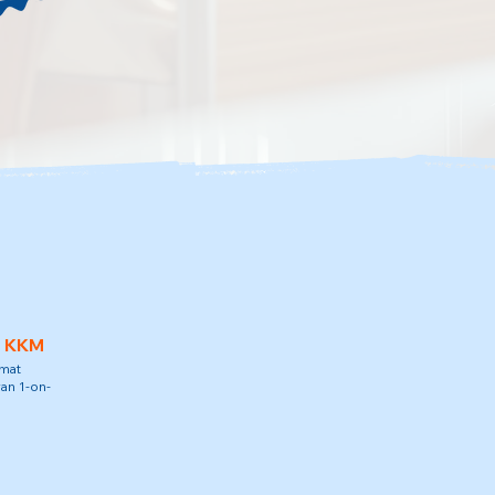
h KKM
amat
an 1-on-