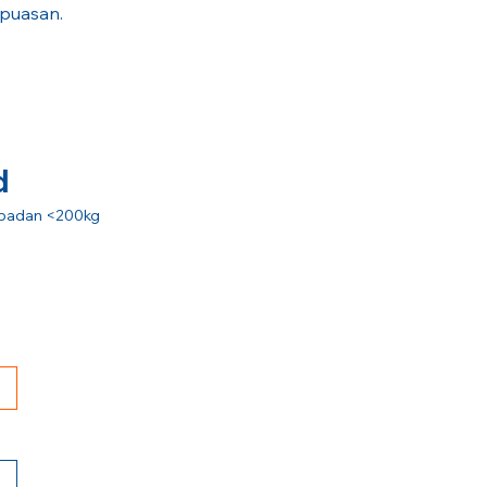
epuasan.
d
at badan <200kg