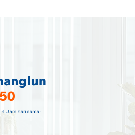
Home
Area Coverage
hanglun
150
n 4 Jam hari sama ·