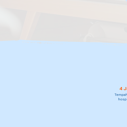
4 J
Tempah 
hospi