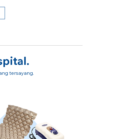
pital.
rang tersayang.