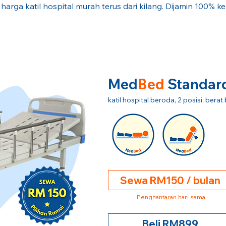
 harga katil hospital murah terus dari kilang. Dijamin 100% k
Med
Bed
Standar
katil hospital beroda, 2 posisi, ber
Sewa RM150 / bulan
Penghantaran hari sama
Beli RM899