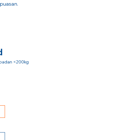
epuasan.
d
at badan <200kg