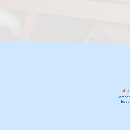
4 J
Tempah 
hospi