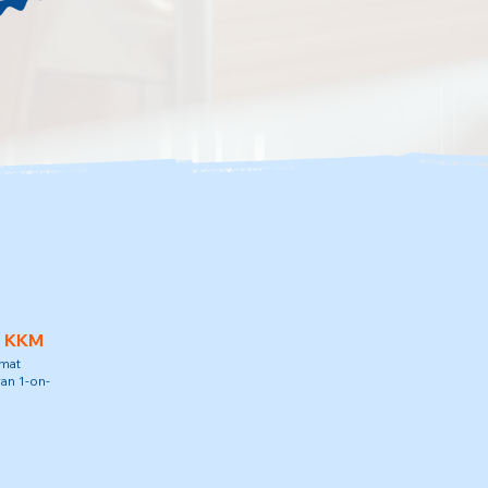
h KKM
amat
an 1-on-