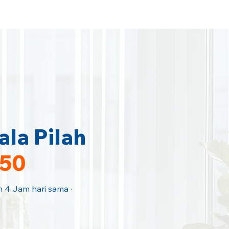
Home
Area Coverage
la Pilah
150
an 4 Jam hari sama ·