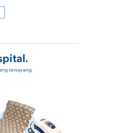
pital.
rang tersayang.