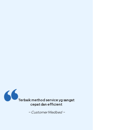
Terbaik method service yg sangat
cepat dan efficient
~ Customer Medbed ~