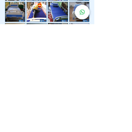
Lebih 200 Lokasi
Penghantaran
Katil Hospital
Kami.
Kami juga menyediakan penghantaran pantas katil
hospital ke lokasi untuk anda.
Kuala Lumpur
Mont Kiara
Pudu
Segambut
Sentul
Setapak
Setiawangsa