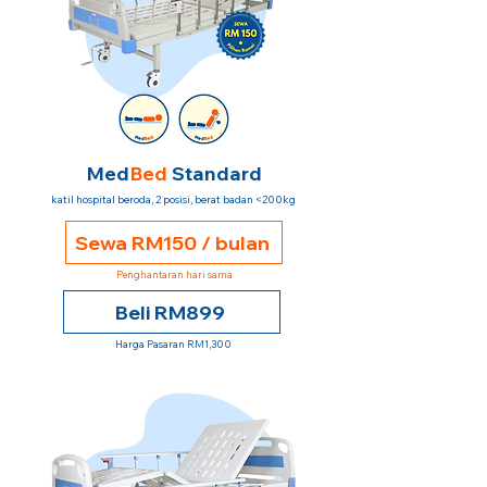
Med
Bed
Standard
katil hospital beroda, 2 posisi, berat badan <200kg
Sewa RM150 / bulan
Penghantaran hari sama
Beli RM899
Harga Pasaran RM1,300