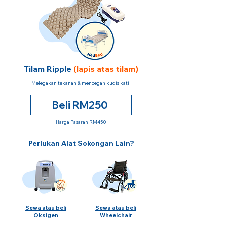
Tilam Ripple
(lapis atas tilam)
Melegakan tekanan & mencegah kudis katil
Beli RM250
Harga Pasaran RM450
Perlukan Alat Sokongan Lain?
Sewa atau beli
Sewa atau beli
Oksigen
Wheelchair