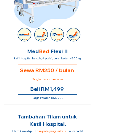
Med
Bed
Flexi II
katil hospital beroda, 4 posisi, berat badan <200kg
Sewa RM250 / bulan
Penghantaran hari sama
Beli RM1,499
Harga Pasaran RM2,200
Tambahan Tilam untuk
Katil Hospital.
Tilam kami dipilih
daripada yang terbaik
. Lebih padat