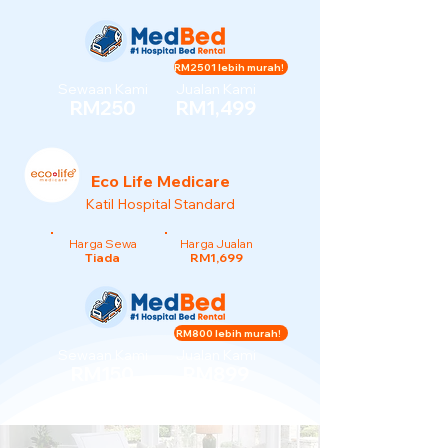
RM2501 lebih murah!
Sewaan Kami
Jualan Kami
RM250
RM1,499
Eco Life Medicare
Katil Hospital Standard
Harga Sewa
Harga Jualan
Tiada
RM1,699
RM800 lebih murah!
Sewaan Kami
Jualan Kami
RM150
RM899