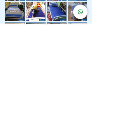
Lebih 200 Lokasi
Penghantaran
Katil Hospital
Kami.
Kami juga menyediakan penghantaran pantas katil
hospital ke lokasi untuk anda.
Kuala Lumpur
Mont Kiara
Pudu
Segambut
Sentul
Setapak
Setiawangsa