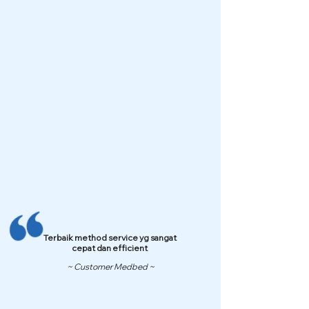
Terbaik method service yg sangat
cepat dan efficient
~ Customer Medbed ~