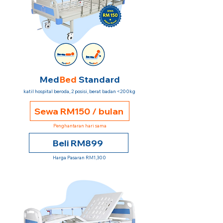
Med
Bed
Standard
katil hospital beroda, 2 posisi, berat badan <200kg
Sewa RM150 / bulan
Penghantaran hari sama
Beli RM899
Harga Pasaran RM1,300