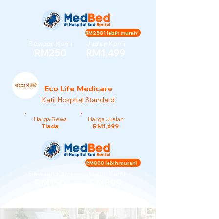
RM2501 lebih murah!
Sewaan Kami
Jualan Kami
RM250
RM1,499
Eco Life Medicare
Katil Hospital Standard
Harga Sewa
Harga Jualan
Tiada
RM1,699
RM800 lebih murah!
Sewaan Kami
Jualan Kami
RM150
RM899