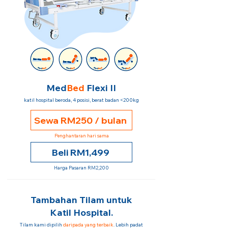
Med
Bed
Flexi II
katil hospital beroda, 4 posisi, berat badan <200kg
Sewa RM250 / bulan
Penghantaran hari sama
Beli RM1,499
Harga Pasaran RM2,200
Tambahan Tilam untuk
Katil Hospital.
Tilam kami dipilih
daripada yang terbaik
. Lebih padat