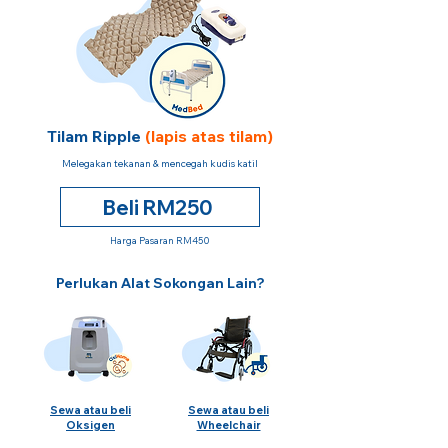
Tilam Ripple
(lapis atas tilam)
Melegakan tekanan & mencegah kudis katil
Beli RM250
Harga Pasaran RM450
Perlukan Alat Sokongan Lain?
Sewa atau beli
Sewa atau beli
Oksigen
Wheelchair