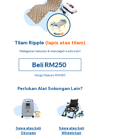
Tilam Ripple
(lapis atas tilam)
Melegakan tekanan & mencegah kudis katil
Beli RM250
Harga Pasaran RM450
Perlukan Alat Sokongan Lain?
Sewa atau beli
Sewa atau beli
Oksigen
Wheelchair