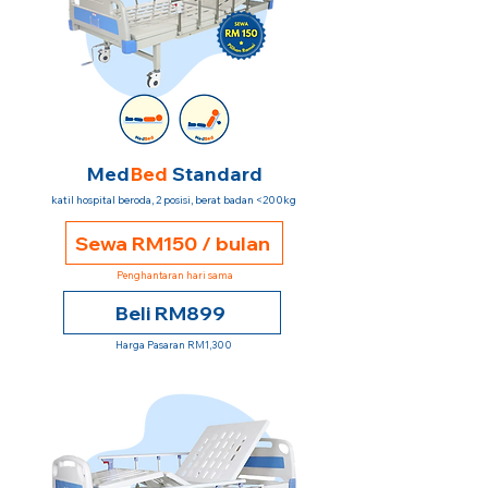
Med
Bed
Standard
katil hospital beroda, 2 posisi, berat badan <200kg
Sewa RM150 / bulan
Penghantaran hari sama
Beli RM899
Harga Pasaran RM1,300