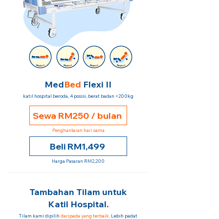
Med
Bed
Flexi II
katil hospital beroda, 4 posisi, berat badan <200kg
Sewa RM250 / bulan
Penghantaran hari sama
Beli RM1,499
Harga Pasaran RM2,200
Tambahan Tilam untuk
Katil Hospital.
Tilam kami dipilih
daripada yang terbaik
. Lebih padat