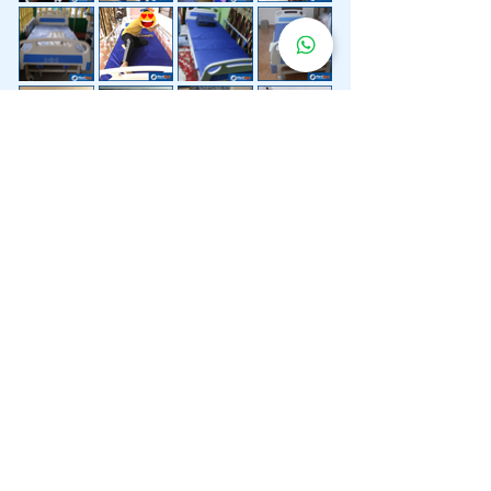
Lebih 200 Lokasi
Penghantaran
Katil Hospital
Kami.
Kami juga menyediakan penghantaran pantas katil
hospital ke lokasi untuk anda.
Kuala Lumpur
Mont Kiara
Pudu
Segambut
Sentul
Setapak
Setiawangsa