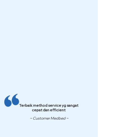
Terbaik method service yg sangat
cepat dan efficient
~ Customer Medbed ~