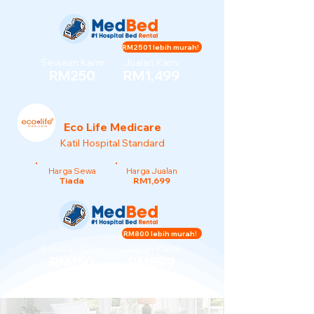
RM2501 lebih murah!
Sewaan Kami
Jualan Kami
RM250
RM1,499
Eco Life Medicare
Katil Hospital Standard
Harga Sewa
Harga Jualan
Tiada
RM1,699
RM800 lebih murah!
Sewaan Kami
Jualan Kami
RM150
RM899