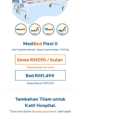
Med
Bed
Flexi II
katil hospital beroda, 4 posisi, berat badan <200kg
Sewa RM250 / bulan
Penghantaran hari sama
Beli RM1,499
Harga Pasaran RM2,200
Tambahan Tilam untuk
Katil Hospital.
Tilam kami dipilih
daripada yang terbaik
. Lebih padat