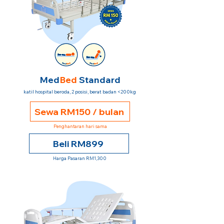
Med
Bed
Standard
katil hospital beroda, 2 posisi, berat badan <200kg
Sewa RM150 / bulan
Penghantaran hari sama
Beli RM899
Harga Pasaran RM1,300