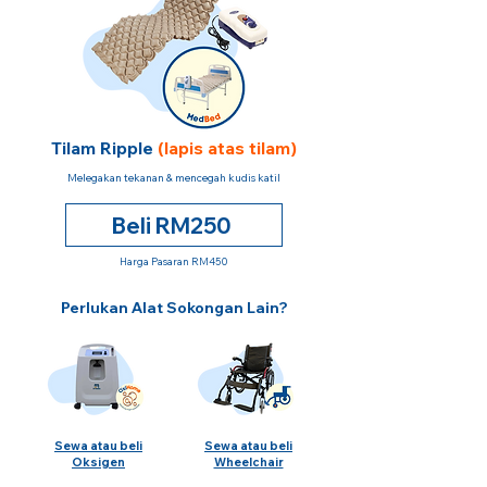
Tilam Ripple
(lapis atas tilam)
Melegakan tekanan & mencegah kudis katil
Beli RM250
Harga Pasaran RM450
Perlukan Alat Sokongan Lain?
Sewa atau beli
Sewa atau beli
Oksigen
Wheelchair