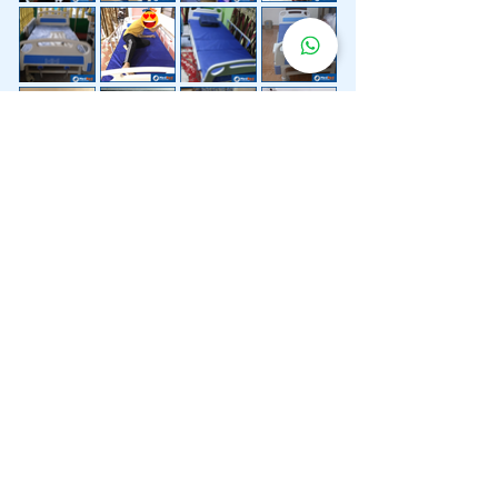
Lebih 200 Lokasi
Penghantaran
Katil Hospital
Kami.
Kami juga menyediakan penghantaran pantas katil
hospital ke lokasi untuk anda.
Kuala Lumpur
Mont Kiara
Pudu
Segambut
Sentul
Setapak
Setiawangsa