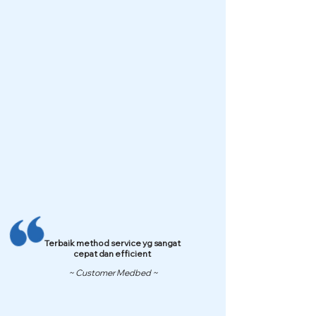
Terbaik method service yg sangat
cepat dan efficient
~ Customer Medbed ~