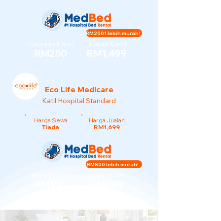
RM2501 lebih murah!
Sewaan Kami
Jualan Kami
RM250
RM1,499
Eco Life Medicare
Katil Hospital Standard
Harga Sewa
Harga Jualan
Tiada
RM1,699
RM800 lebih murah!
Sewaan Kami
Jualan Kami
RM150
RM899