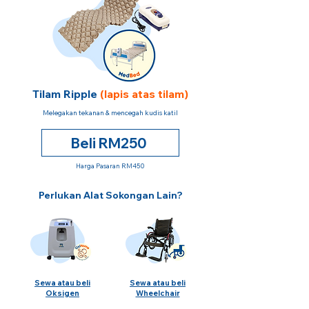
Tilam Ripple
(lapis atas tilam)
Melegakan tekanan & mencegah kudis katil
Beli RM250
Harga Pasaran RM450
Perlukan Alat Sokongan Lain?
Sewa atau beli
Sewa atau beli
Oksigen
Wheelchair