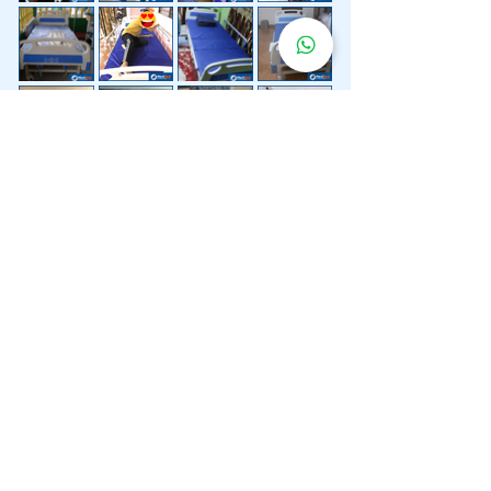
Lebih 200 Lokasi
Penghantaran
Katil Hospital
Kami.
Kami juga menyediakan penghantaran pantas katil
hospital ke lokasi untuk anda.
Kuala Lumpur
Mont Kiara
Pudu
Segambut
Sentul
Setapak
Setiawangsa