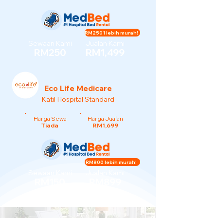
RM2501 lebih murah!
Sewaan Kami
Jualan Kami
RM250
RM1,499
Eco Life Medicare
Katil Hospital Standard
Harga Sewa
Harga Jualan
Tiada
RM1,699
RM800 lebih murah!
Sewaan Kami
Jualan Kami
RM150
RM899