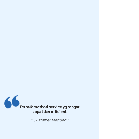
Terbaik method service yg sangat
cepat dan efficient
~ Customer Medbed ~