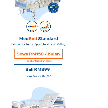
Med
Bed
Standard
katil hospital beroda, 2 posisi, berat badan <200kg
Sewa RM150 / bulan
Penghantaran hari sama
Beli RM899
Harga Pasaran RM1,300