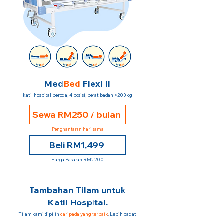
Med
Bed
Flexi II
katil hospital beroda, 4 posisi, berat badan <200kg
Sewa RM250 / bulan
Penghantaran hari sama
Beli RM1,499
Harga Pasaran RM2,200
Tambahan Tilam untuk
Katil Hospital.
Tilam kami dipilih
daripada yang terbaik
. Lebih padat