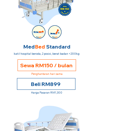
Med
Bed
Standard
katil hospital beroda, 2 posisi, berat badan <200kg
Sewa RM150 / bulan
Penghantaran hari sama
Beli RM899
Harga Pasaran RM1,300