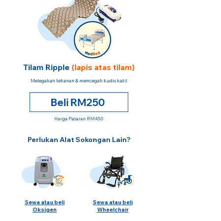
Tilam Ripple
(lapis atas tilam)
Melegakan tekanan & mencegah kudis katil
Beli RM250
Harga Pasaran RM450
Perlukan Alat Sokongan Lain?
Sewa atau beli
Sewa atau beli
Oksigen
Wheelchair