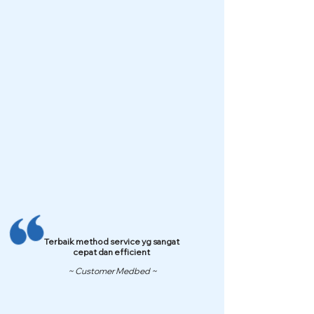
Terbaik method service yg sangat
cepat dan efficient
~ Customer Medbed ~