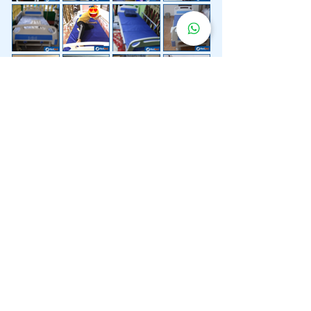
Lebih 200 Lokasi
Penghantaran
Katil Hospital
Kami.
Kami juga menyediakan penghantaran pantas katil
hospital ke lokasi untuk anda.
Kuala Lumpur
Mont Kiara
Pudu
Segambut
Sentul
Setapak
Setiawangsa