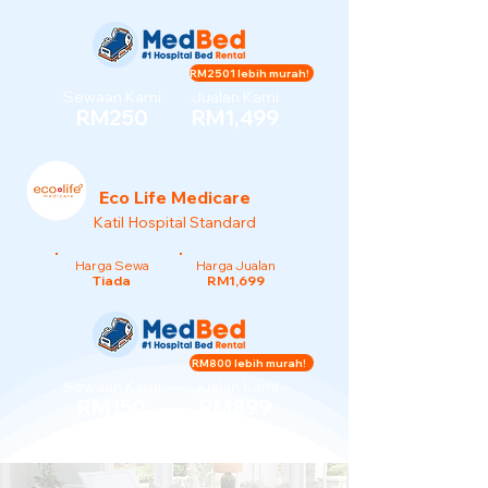
RM2501 lebih murah!
Sewaan Kami
Jualan Kami
RM250
RM1,499
Eco Life Medicare
Katil Hospital Standard
Harga Sewa
Harga Jualan
Tiada
RM1,699
RM800 lebih murah!
Sewaan Kami
Jualan Kami
RM150
RM899