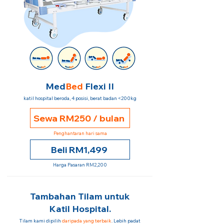
Med
Bed
Flexi II
katil hospital beroda, 4 posisi, berat badan <200kg
Sewa RM250 / bulan
Penghantaran hari sama
Beli RM1,499
Harga Pasaran RM2,200
Tambahan Tilam untuk
Katil Hospital.
Tilam kami dipilih
daripada yang terbaik
. Lebih padat