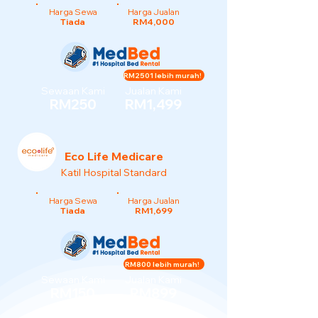
Harga Sewa
Harga Jualan
Tiada
RM4,000
RM2501 lebih murah!
Sewaan Kami
Jualan Kami
RM250
RM1,499
Eco Life Medicare
Katil Hospital Standard
Harga Sewa
Harga Jualan
Tiada
RM1,699
RM800 lebih murah!
Sewaan Kami
Jualan Kami
RM150
RM899