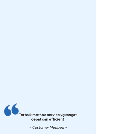
Terbaik method service yg sangat
cepat dan efficient
~ Customer Medbed ~