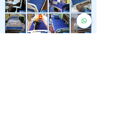
Lebih 200 Lokasi
Penghantaran
Katil Hospital
Kami.
Kami juga menyediakan penghantaran pantas katil
hospital ke lokasi untuk anda.
Kuala Lumpur
Mont Kiara
Pudu