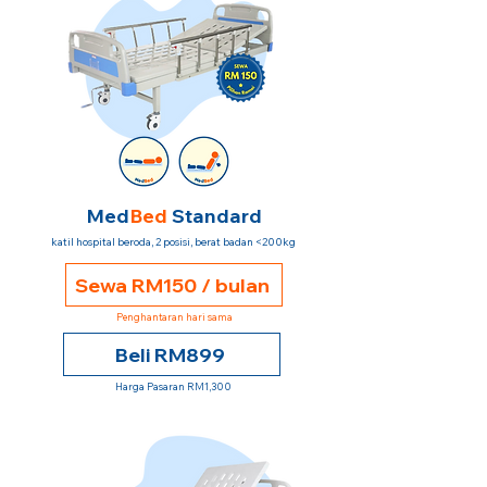
Med
Bed
Standard
katil hospital beroda, 2 posisi, berat badan <200kg
Sewa RM150 / bulan
Penghantaran hari sama
Beli RM899
Harga Pasaran RM1,300