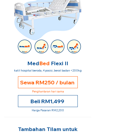
Med
Bed
Flexi II
katil hospital beroda, 4 posisi, berat badan <200kg
Sewa RM250 / bulan
Penghantaran hari sama
Beli RM1,499
Harga Pasaran RM2,200
Tambahan Tilam untuk