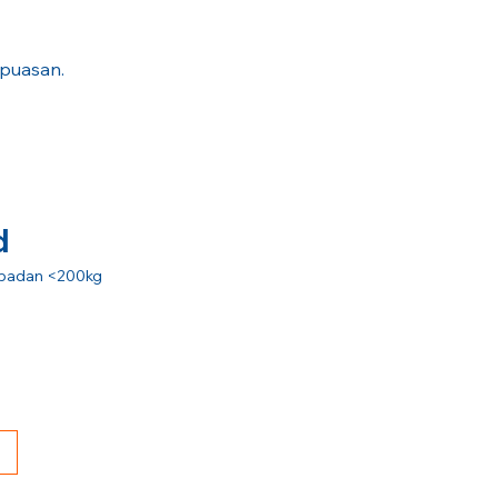
epuasan.
d
at badan <200kg