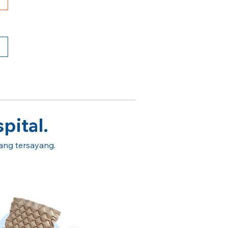
pital.
rang tersayang.