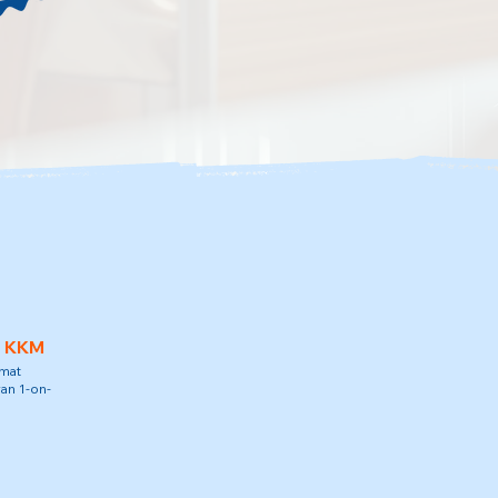
h KKM
amat
an 1-on-