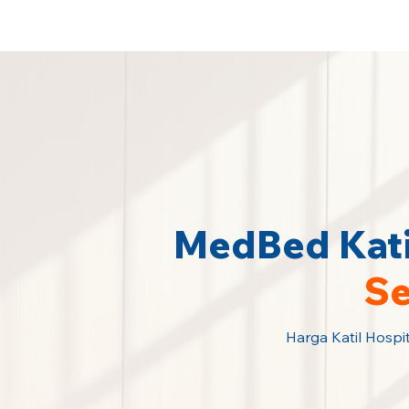
Sewa Katil Hospital Termurah · Hubu
MedBed Kati
Se
Harga Katil Hospi