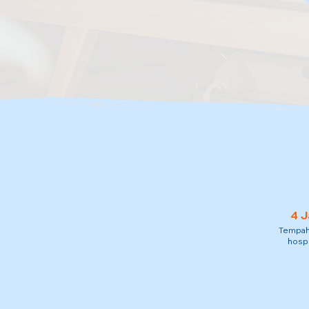
4 J
Tempah 
hospi