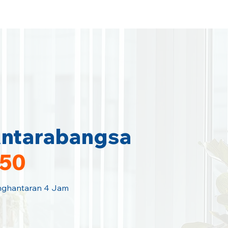
Home
Area Coverage
Antarabangsa
150
Penghantaran 4 Jam