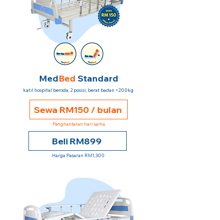
Med
Bed
Standard
katil hospital beroda, 2 posisi, berat badan <200kg
Sewa RM150 / bulan
Penghantaran hari sama
Beli RM899
Harga Pasaran RM1,300