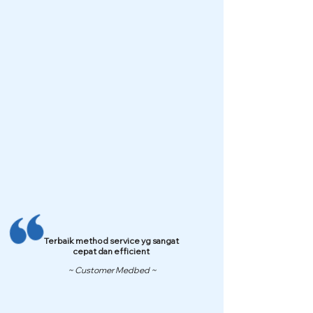
Terbaik method service yg sangat
cepat dan efficient
~ Customer Medbed ~