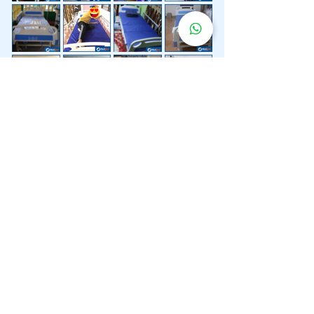
Lebih 200 Lokasi
Penghantaran
Katil Hospital
Kami.
Kami juga menyediakan penghantaran pantas katil
hospital ke lokasi untuk anda.
Kuala Lumpur
Mont Kiara
Pudu
Segambut
Sentul
Setapak
Setiawangsa