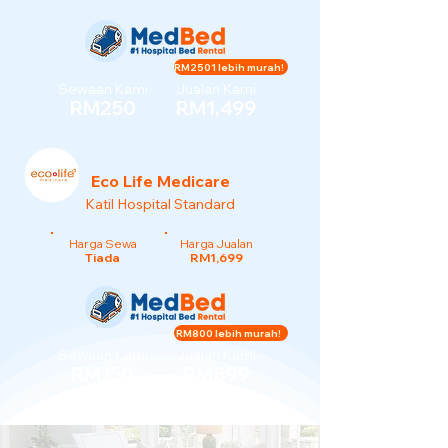
RM2501 lebih murah!
Sewaan Kami
Jualan Kami
RM250
RM1,499
Eco Life Medicare
Katil Hospital Standard
Harga Sewa
Harga Jualan
Tiada
RM1,699
RM800 lebih murah!
Sewaan Kami
Jualan Kami
RM150
RM899