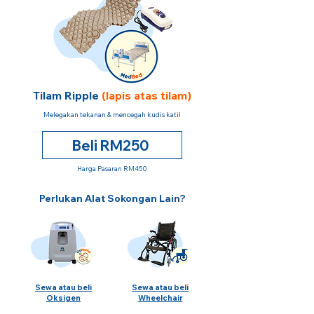
Tilam Ripple
(lapis atas tilam)
Melegakan tekanan & mencegah kudis katil
Beli RM250
Harga Pasaran RM450
Perlukan Alat Sokongan Lain?
Sewa atau beli
Sewa atau beli
Oksigen
Wheelchair