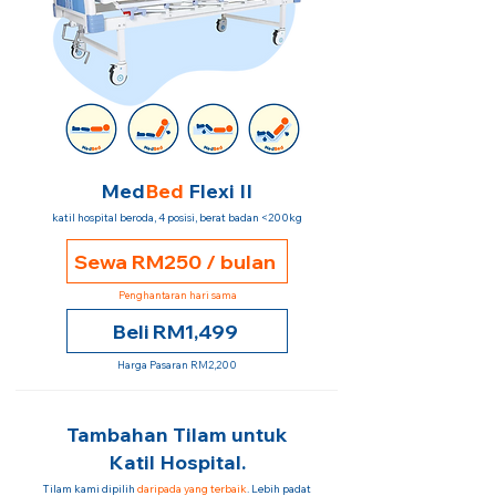
Med
Bed
Flexi II
katil hospital beroda, 4 posisi, berat badan <200kg
Sewa RM250 / bulan
Penghantaran hari sama
Beli RM1,499
Harga Pasaran RM2,200
Tambahan Tilam untuk
Katil Hospital.
Tilam kami dipilih
daripada yang terbaik
. Lebih padat